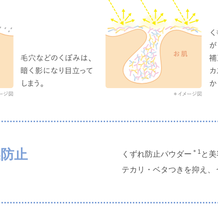
燥防止
＊1
くずれ防止パウダー
と美
テカリ・ベタつきを抑え、