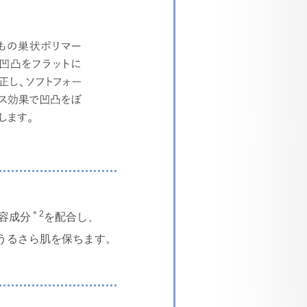
＊2
容成分
を配合し、
うるさら肌を保ちます。