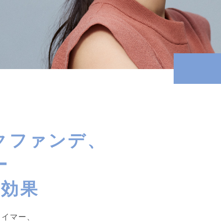
クファンデ、
ー
B効果
ライマー、